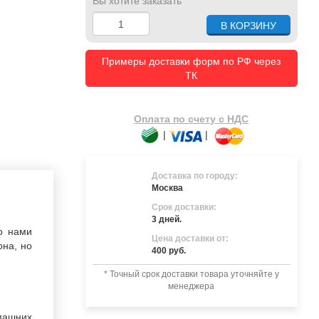
Вы хотите заказать
Примеры доставки форм по РФ через
ТК
Оплата по счету с НДС
|
|
Доставка по городу:
Москва
Срок доставки:
3 дней.
о нами
Цена доставки от:
на, но
400 руб.
* Точный срок доставки товара уточняйте у
менеджера
машних