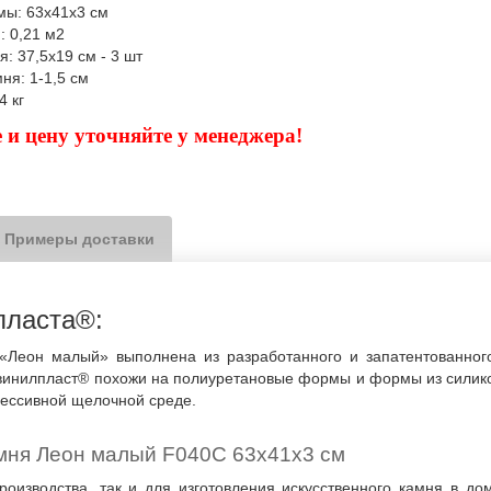
мы: 63х41х3 см
: 0,21 м2
я: 37,5х19 см - 3 шт
ня: 1-1,5 см
4 кг
 и цену уточняйте у менеджера!
Примеры доставки
пласта®:
«Леон малый» выполнена из разработанного и запатентованног
инилпласт® похожи на полиуретановые формы и формы из силико
грессивной щелочной среде.
мня Леон малый F040C 63х41х3 см
оизводства, так и для изготовления искусственного камня в до