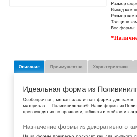
Размер фор
Выход камня
Размер камн
Толщина кам
Вес формы: 
*Наличие
Описание
Преимущества
Характеристики
Идеальная форма из Поливинил
Особопрочная, мягкая эластичная форма для камня 
материала — Поливинилпласт®. Наши формы из Полив
превосходят их по прочности, гибкости и стойкости к а
Назначение формы из декоративного ка
Наши формы прекрасно подходят как для крупного пр