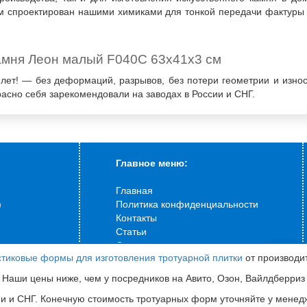
м спроектирован нашими химиками для тонкой передачи фактуры 
амня Леон малый F040C 63х41х3 см
 лет! — без деформаций, разрывов, без потери геометрии и изно
сно себя зарекомендовали на заводах в России и СНГ.
Главное меню:
Главная
)
Политика конфиденциальности
Контакты
Статьи
О компании
тиковые формы для изготовления тротуарной плитки
от производи
Доставка
Продолж
Как оформить заказ?
ваших 
Наши цены ниже, чем у посредников на Авито, Озон, Вайлдберриз
сервиса
ии и СНГ. Конечную стоимость тротуарных форм уточняйте у мене
Сампра
:
г. Пермь
ул.Ласьвинская 110
Полити