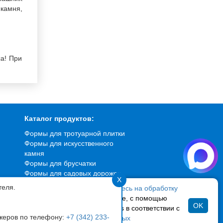
камня,
са! При
Каталог продуктов:
Формы для тротуарной плитки
Формы для искусственного
камня
Формы для брусчатки
Формы для садовых дорожек
X
Формы для фасадной плитки
теля.
ая использовать сайт,
вы соглашаетесь на обработку
Вибростолы
персональных данных
и файлов cookie, с помощью
OK
 «Яндекс Метрика» и Google Analytics в соответствии с
джеров по телефону:
+7 (342) 233-
кой по обработке персональных данных