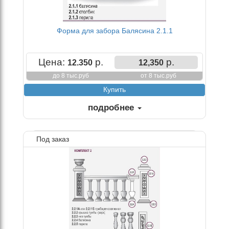
Форма для забора Балясина 2.1.1
Цена:
р.
р.
12.350
12,350
до 8 тыс.руб
от 8 тыс.руб
подробнее
Под заказ