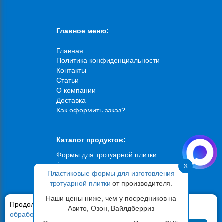
Главное меню:
Главная
Политика конфиденциальности
Контакты
Статьи
О компании
Доставка
Как оформить заказ?
Каталог продуктов:
Формы для тротуарной плитки
Формы для искусственного
X
Пластиковые формы для изготовления
камня
тротуарной плитки
от производителя.
Формы для брусчатки
Формы для садовых дорожек
Наши цены ниже, чем у посредников на
Продолжая использовать сайт,
Формы для фасадной плитки
вы соглашаетесь на
Авито, Озон, Вайлдберриз
обработку ваших персональных данных
Вибростолы
и файлов