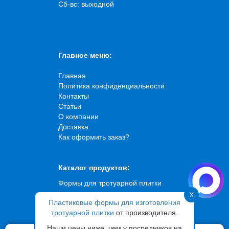
Сб-вс: выходной
Главное меню:
Главная
Политика конфиденциальности
Контакты
Статьи
О компании
Доставка
Как оформить заказ?
Каталог продуктов:
Формы для тротуарной плитки
Формы для искусственного
X
Пластиковые формы для изготовления
камня
тротуарной плитки
от производителя.
Формы для брусчатки
Формы для садовых дорожек
Наши цены ниже, чем у посредников на