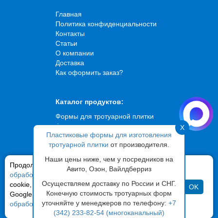
Главная
Политика конфиденциальности
Контакты
Статьи
О компании
Доставка
Как оформить заказ?
Каталог продуктов:
Формы для тротуарной плитки
Формы для искусственного
X
Пластиковые формы для изготовления
камня
тротуарной плитки
от производителя.
Формы для брусчатки
Формы для садовых дорожек
Наши цены ниже, чем у посредников на
Продолжая использовать сайт,
Формы для фасадной плитки
вы соглашаетесь на
Авито, Озон, Вайлдберриз
обработку ваших персональных данных
Вибростолы
и файлов
Осуществляем доставку по России и СНГ.
cookie, с помощью сервиса «Яндекс Метрика» и
OK
Конечную стоимость тротуарных форм
Google Analytics в соответствии с
Сампра
:
г. Пермь
ул.Ласьвинская 110
Политикой по
уточняйте у менеджеров по телефону:
+7
обработке персональных данных
Телефоны:
+7 (919) 477-47-77
,
+7 (342) 233-82-54
,
+7 (342)
(342) 233-82-54 (многоканальный)